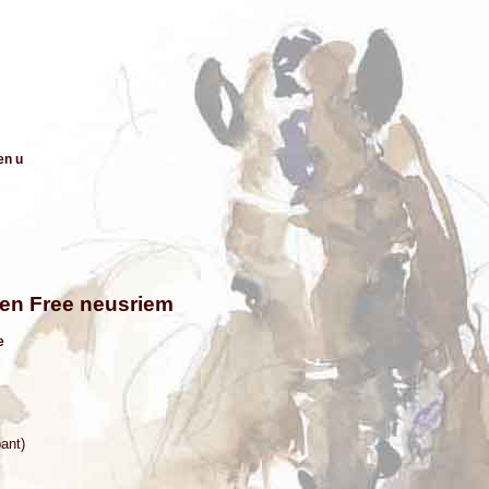
en u
n Free neusriem
e
ant)